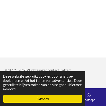
© 2019 - 2026 Vluchtelingencontact Hattem
Deze website gebruikt cookies voor analyse-
Powered by
JouwWeb
doeleinden en/of het tonen van advertenties. Door
gebruik te blijven maken van de site gaat u hiermee
akkoord.
Akkoord
E-mailadres
Telefoonnummer
WhatsApp